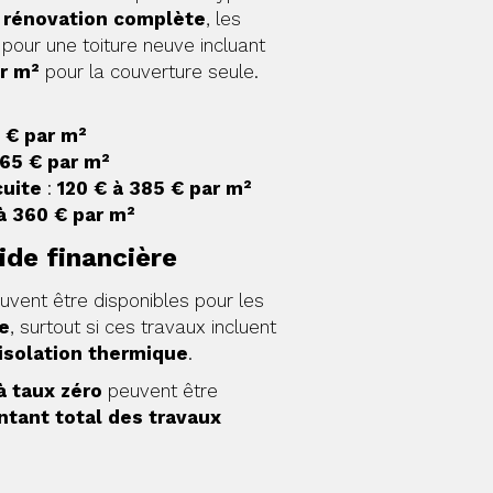
e
rénovation complète
, les
pour une toiture neuve incluant
r m²
pour la couverture seule.
5 € par m²
 65 € par m²
cuite
:
120 € à 385 € par m²
à 360 € par m²
ide financière
vent être disponibles pour les
e
, surtout si ces travaux incluent
isolation thermique
.
à taux zéro
peuvent être
tant total des travaux