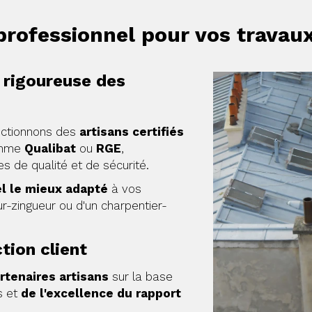
 professionnel pour vos travau
n rigoureuse des
ectionnons des
artisans certifiés
omme
Qualibat
ou
RGE
,
s de qualité et de sécurité.
l le mieux adapté
à vos
ur-zingueur ou d'un charpentier-
tion client
rtenaires artisans
sur la base
s et
de l'excellence du rapport