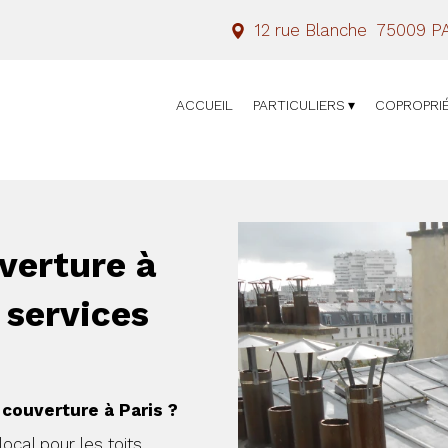
12 rue Blanche
75009
P
ACCUEIL
PARTICULIERS
COPROPRI
verture à
t services
 couverture à Paris ?
ocal pour les toits