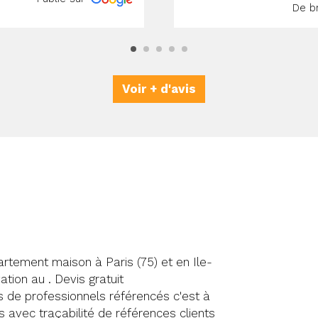
De b
Voir + d'avis
rtement maison à Paris (75) et en Ile-
tion au . Devis gratuit
s de professionnels référencés c'est à
ps avec traçabilité de références clients