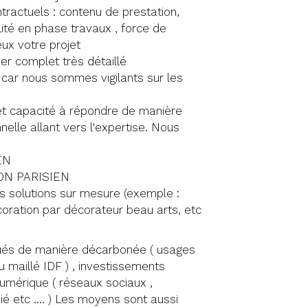
ractuels : contenu de prestation,
lité en phase travaux , force de
eux votre projet
er complet très détaillé
 car nous sommes vigilants sur les
et capacité à répondre de manière
nelle allant vers l'expertise. Nous
EN
ON PARISIEN
es solutions sur mesure (exemple :
coration par décorateur beau arts, etc
tués de manière décarbonée ( usages
maillé IDF ) , investissements
numérique ( réseaux sociaux ,
ié etc .... ) Les moyens sont aussi